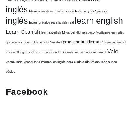
Frases en inglés de la calle
Gramática sueca fácil
inglés
Idiomas nórdicos
Idioma sueco
Improve your Spanish
inglés
learn english
Inglés práctico para la vida real
Learn Spanish
learn swedish
Mitos del idioma sueco
Modismos en inglés
practicar un idioma
que no enseñan en la escuela
Navidad
Pronunciación del
Vale
sueco
Slang en inglés y su significado
Spanish
sueco
Tandem
Travel
vocabulario
Vocabulario informal en inglés para el día a día
Vocabulario sueco
básico
Facebook