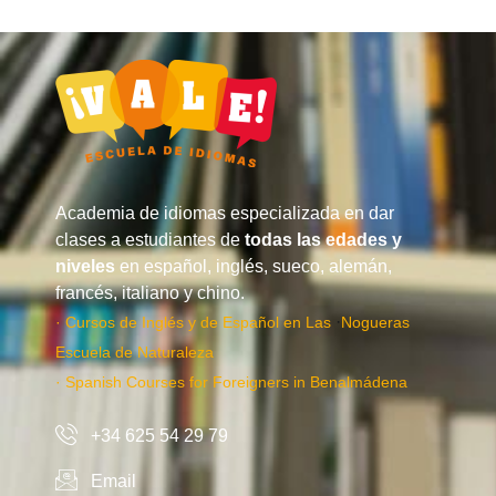
Academia de idiomas especializada en dar
clases a estudiantes de
todas las edades y
niveles
en español, inglés, sueco, alemán,
francés, italiano y chino.
·
· Cursos de Inglés y de Español en Las
Nogueras
Escuela de Naturaleza
· Spanish Courses for Foreigners in Benalmádena
+34 625 54 29 79
Email