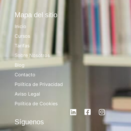
Mapa del sitio
Inicio
Cursos
Tarifas
Sobre Nosotros
Blog
Contacto
Política de Privacidad
Aviso Legal
Política de Cookies
Síguenos