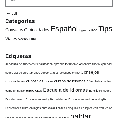
Jul
Categorías
Tips
Español
Consejos
Curiosidades
Sueco
Inglés
Viajes
Vocabulario
Etiquetas
Academia de sueco en Benalmádena
aprende fácilmente
Aprender sueco
Aprender
Consejos
sueco desde cero
aprende sueco
Clases de sueco online
curiosities
cursos de idiomas
Curiosidades
curso
Cómo hablar inglés
Escuela de Idiomas
ejercicios
como un nativo
Es difícil el sueco
Estudiar sueco
Expresiones en inglés cotidianas
Expresiones nativas en inglés
Expresiones útiles en inglés para viajar
Frases coloquiales en inglés con traducción
hablar