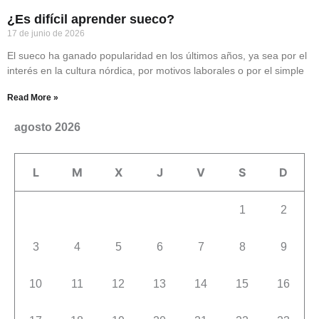
¿Es difícil aprender sueco?
17 de junio de 2026
El sueco ha ganado popularidad en los últimos años, ya sea por el
interés en la cultura nórdica, por motivos laborales o por el simple
Read More »
agosto 2026
L
M
X
J
V
S
D
1
2
3
4
5
6
7
8
9
10
11
12
13
14
15
16