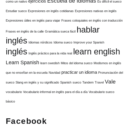
Escuela de Idiomas
ejercicios
como un nativo
Es difícil el sueco
Estudiar sueco
Expresiones en inglés cotidianas
Expresiones nativas en inglés
Expresiones útiles en inglés para viajar
Frases coloquiales en inglés con traducción
hablar
Frases en inglés de la calle
Gramática sueca fácil
inglés
Idiomas nórdicos
Idioma sueco
Improve your Spanish
inglés
learn english
Inglés práctico para la vida real
Learn Spanish
learn swedish
Mitos del idioma sueco
Modismos en inglés
practicar un idioma
que no enseñan en la escuela
Navidad
Pronunciación del
Vale
sueco
Slang en inglés y su significado
Spanish
sueco
Tandem
Travel
vocabulario
Vocabulario informal en inglés para el día a día
Vocabulario sueco
básico
Facebook