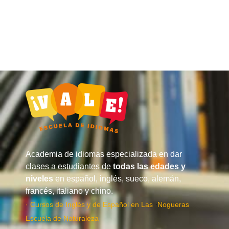
Academia de idiomas especializada en dar
clases a estudiantes de
todas las edades y
niveles
en español, inglés, sueco, alemán,
francés, italiano y chino.
·
· Cursos de Inglés y de Español en Las
Nogueras
Escuela de Naturaleza