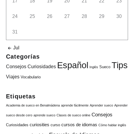
17
18
19
20
21
22
23
24
25
26
27
28
29
30
31
Jul
Categorías
Tips
Español
Consejos
Curiosidades
Sueco
Inglés
Viajes
Vocabulario
Etiquetas
Academia de sueco en Benalmádena
aprende fácilmente
Aprender sueco
Aprender
Consejos
sueco desde cero
aprende sueco
Clases de sueco online
curiosities
cursos de idiomas
Curiosidades
curso
Cómo hablar inglés