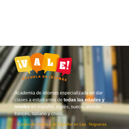
Academia de idiomas especializada en dar
clases a estudiantes de
todas las edades y
niveles
en español, inglés, sueco, alemán,
francés, italiano y chino.
·
· Cursos de Inglés y de Español en Las
Nogueras