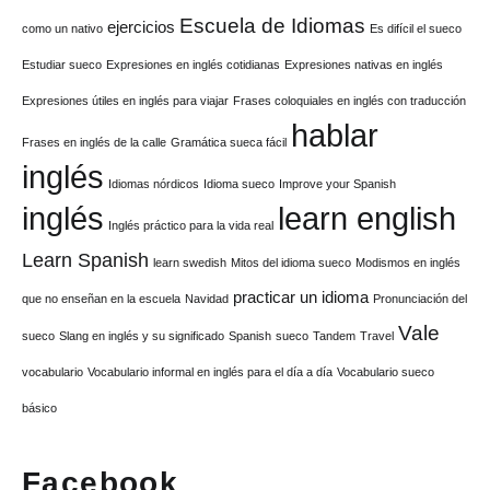
Escuela de Idiomas
ejercicios
como un nativo
Es difícil el sueco
Estudiar sueco
Expresiones en inglés cotidianas
Expresiones nativas en inglés
Expresiones útiles en inglés para viajar
Frases coloquiales en inglés con traducción
hablar
Frases en inglés de la calle
Gramática sueca fácil
inglés
Idiomas nórdicos
Idioma sueco
Improve your Spanish
inglés
learn english
Inglés práctico para la vida real
Learn Spanish
learn swedish
Mitos del idioma sueco
Modismos en inglés
practicar un idioma
que no enseñan en la escuela
Navidad
Pronunciación del
Vale
sueco
Slang en inglés y su significado
Spanish
sueco
Tandem
Travel
vocabulario
Vocabulario informal en inglés para el día a día
Vocabulario sueco
básico
Facebook