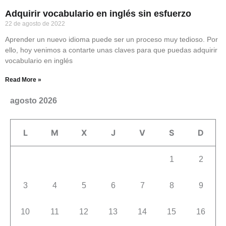
Adquirir vocabulario en inglés sin esfuerzo
22 de agosto de 2022
Aprender un nuevo idioma puede ser un proceso muy tedioso. Por
ello, hoy venimos a contarte unas claves para que puedas adquirir
vocabulario en inglés
Read More »
agosto 2026
L
M
X
J
V
S
D
1
2
3
4
5
6
7
8
9
10
11
12
13
14
15
16